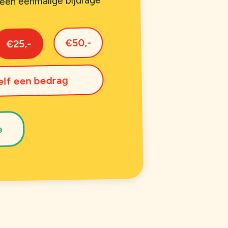
een eenmalige bijdrage
€50,-
€25,-
elf een bedrag
e