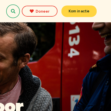
Doneer
Kom in actie
oor