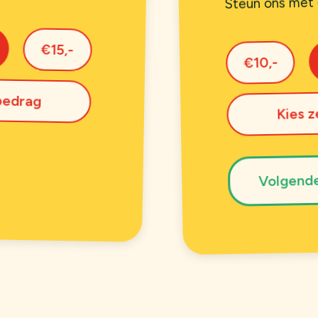
Steun ons met 
€15,-
Kies
€10,-
bedrag
(Vereist)
 bedrag
Kies z
Volgend