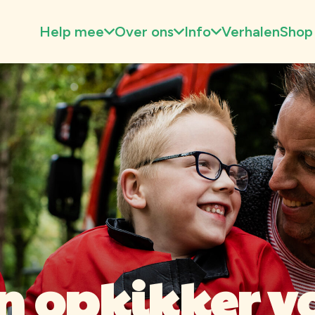
Help mee
Over ons
Info
Verhalen
Shop
n opkikker v