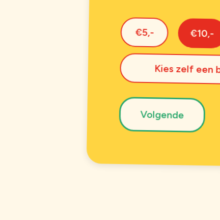
Kies
€5,-
€10,-
bedrag
*
Kies zelf een
Volgende