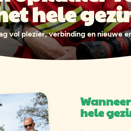
het hele gezi
ag vol plezier, verbinding en nieuwe e
Wanneer 
hele gezi