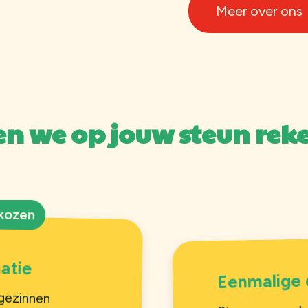
Meer over ons
n we op jouw steun rek
kozen
atie
Eenmalige 
 gezinnen