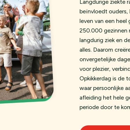
Langdurige ziekte r
beïnvloedt ouders, 
leven van een heel 
250.000 gezinnen met
langdurig ziek en de
alles. Daarom creëre
onvergetelijke dag
voor plezier, verbi
Opkikkerdag is de 
waar persoonlijke a
afleiding het hele 
periode door te ko