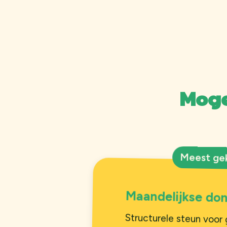
Moge
Meest ge
Maandelijkse don
Structurele steun voor