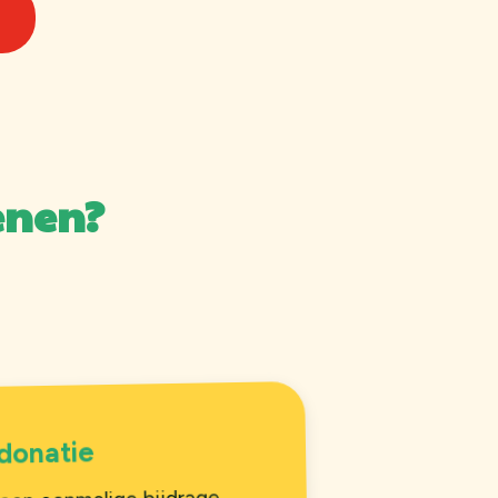
enen?
donatie