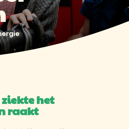
n
nergie
ziekte het
n raakt